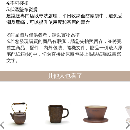
4.
不可擰扭
5.
低溫墊布熨燙
建議送專門店以乾洗處理，平日收納至防塵袋中，避免受
潮及塵蟎，可以提升使用度和茶席的壽命
※商品圖片僅供參考，請以實物為準
※若您發現購買的商品有瑕疵，請您先拍照留存，並將完
整主商品、配件、內外包裝、隨機文件、贈品一併放入原
宅配紙箱(袋)中，切勿直接於原廠包裝上黏貼紙張或書寫
文字。
其他人也看了