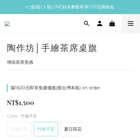
👉點我👈 加LINE好友🎁新客享100元購物金
陶作坊│手繪茶席桌旗
增添茶席美感
滿1600元即享免運優惠(限台灣本島) on order
NT$1,500
Color
: 竹報平安
花開富貴
竹報平安
夏日荷花