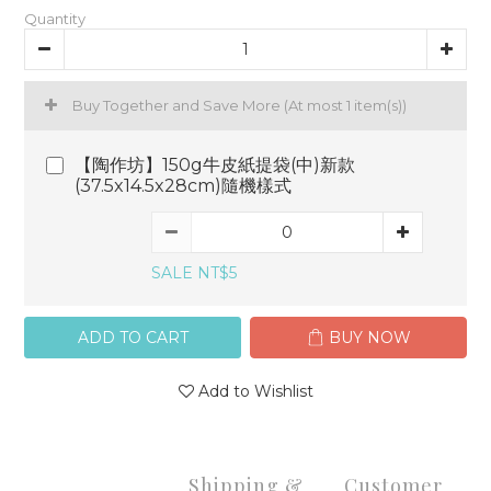
Quantity
Buy Together and Save More
(At most 1 item(s))
【陶作坊】150g牛皮紙提袋(中)新款
(37.5x14.5x28cm)隨機樣式
SALE NT$5
ADD TO CART
BUY NOW
Add to Wishlist
Shipping &
Customer