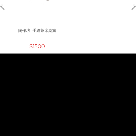
陶作坊│手繪茶席桌旗
$1500