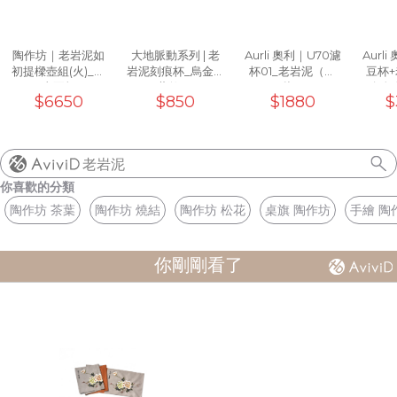
陶作坊｜老岩泥如
大地脈動系列 | 老
Aurli 奧利｜U70濾
Aurl
初提樑壺組(火)_一
岩泥刻痕杯_烏金黑
杯01_老岩泥（上
豆杯
壺兩杯
(工藝款)10oz
釉）
+白色
$6650
$850
$1880
$
濾杯0
老岩泥
你喜歡的分類
陶作坊 茶葉
陶作坊 燒結
陶作坊 松花
桌旗 陶作坊
手繪 陶
你剛剛看了