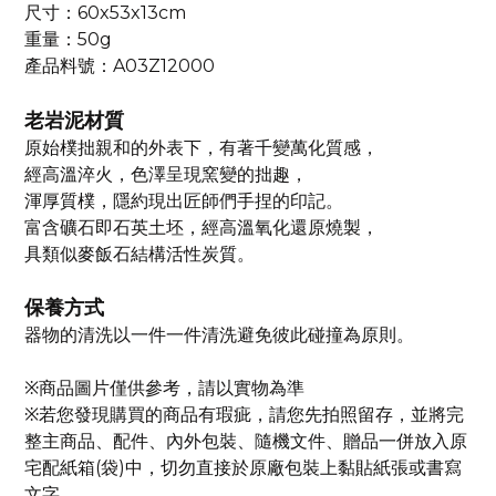
尺寸：
60x53x13cm
重量：
50g
產品料號：
A03Z12000
老岩泥材質
原始樸拙親和的外表下，有著千變萬化質感，
經高溫淬火，色澤呈現窯變的拙趣，
渾厚質樸，隱約現出匠師們手捏的印記。
富含礦石即石英土坯，經高溫氧化還原燒製，
具類似麥飯石結構活性炭質
。
保養方式
器物的清洗以一件一件清洗避免彼此碰撞為原則。
※
商品圖片僅供參考，請以實物為準
※
若您發現購買的商品有瑕疵，請您先拍照留存，並將完
整主商品、配件、內外包裝、隨機文件、贈品一併放入原
宅配紙箱
(
袋
)
中，切勿直接於原廠包裝上黏貼紙張或書寫
文字。