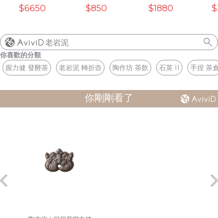
壺兩杯
(工藝款)10oz
釉）
+白色
$6650
$850
$1880
$
濾杯0
老岩泥
你喜歡的分類
握力健 發酵茶
老岩泥 轉折壺
陶作坊 茶飲
石英 II
手捏 茶
你剛剛看了