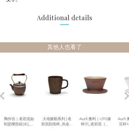
Additional details
其他人也看了
陶作坊｜老岩泥如
大地脈動系列 | 老
Aurli 奧利｜U70濾
Aurl
初提樑壺組(火)_一
岩泥刻痕杯_烏金黑
杯01_老岩泥（上
豆杯