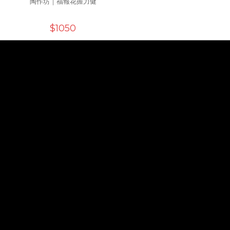
陶作坊｜福報花握力健
$1050