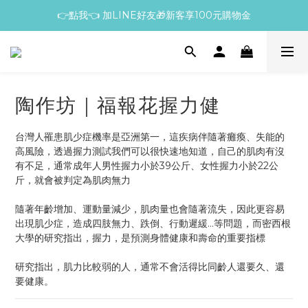
👉點我👈 加LINE好友🎁新客享100元購物金
陶作坊｜福報花握力健
台灣人罹患肌少症機率是亞洲第一，這疾病伴隨著癱瘓、失能的
高風險，透過握力測試我們可以很快速地知道，自己的肌肉有沒
有不足，通常成年人男性握力小於39公斤、女性握力小於22公
斤，就會被判定為肌肉無力
隨著年齡增加、運動量減少，肌肉量也會隨著流失，因此更容易
出現肌少症，造成四肢無力、跌倒、行動遲緩…等問題，而密西根
大學的研究指出，握力，是預測身體健康和壽命的重要指標
研究指出，肌力比較弱的人，通常不會活得比同齡人還要久、還
要健康。