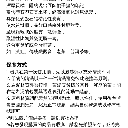
渾厚質樸，隱約現出匠師們手捏的印記。
富含礦石即石英土坯，經高溫氧化還原燒製，
具類似麥飯石結構活性炭質，
使水質滑順，品飲口感格外甘醇甜美。
呈現顆粒狀的胎質，散熱慢，
聚溫性比陶與瓷更勝一籌。
適合重發酵或全發酵茶，
如：滇紅、傳統鐵觀音、老茶、普洱茶等。
保養方式
1.
器具在第一次使用前，先以煮沸熱水充分清洗即可。
2.
器物的清洗以一件一件清洗避免彼此碰撞為原則。
3.
岩泥材質導熱較慢，茶湯安然穩於茶具；渾厚的茶香能
在老岩泥的包覆與透過氣孔的流動中醞釀。
4.
原料材質調配天然岩礦與陶土，吸水性佳，使用後色澤
會更圓潤光亮，此乃正常現象，讓其自然乾燥或以乾布輕
拭即可。
※
商品圖片僅供參考，請以實物為準
※
若您發現購買的商品有瑕疵，請您先拍照留存，並將完