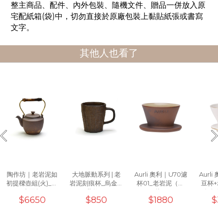
整主商品、配件、內外包裝、隨機文件、贈品一併放入原
宅配紙箱
(
袋
)
中，切勿直接於原廠包裝上黏貼紙張或書寫
文字。
其他人也看了
陶作坊｜老岩泥如
大地脈動系列 | 老
Aurli 奧利｜U70濾
Aurl
初提樑壺組(火)_一
岩泥刻痕杯_烏金黑
杯01_老岩泥（上
豆杯
壺兩杯
(工藝款)10oz
釉）
+白色
$6650
$850
$1880
$
濾杯0