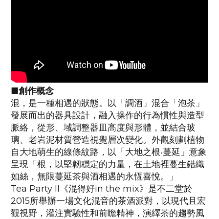
■創作概念
混，是一種相遇的狀態。以「調酒」混合「泡茶」
發展而出的器具設計，融入操作的行為慣性與造型
脈絡，從形、域調整器皿高度與形體，並結合玻
璃、老岩泥材質營造視覺層次變化。外觀刻劃植物
自大地萌生的線條紋路，以「大地之根‧蔓延」意象
呈現「根，以堅韌穩定的力量，在土地裡蔓生錯織
如絲，無限蔓延茶與酒相遇的永恆喜悅。」
Tea Party II《混得好in the mix》是不二堂於
2015所舉辦一場文化混音的茶酒派對，以現代且宏
觀視野，灌注實驗性和前瞻精神，演繹茶的趨勢風