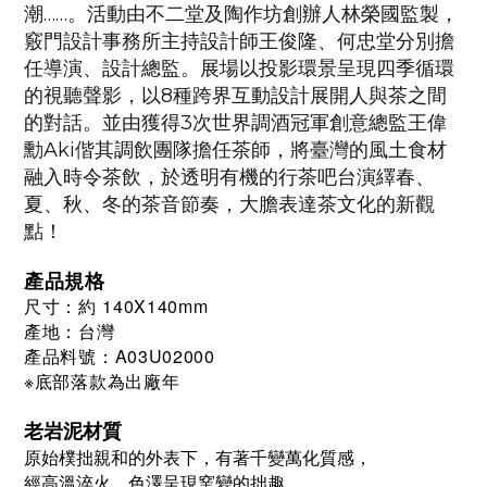
潮……。活動由不二堂及陶作坊創辦人林榮國監製，
竅門設計事務所主持設計師王俊隆、何忠堂分別擔
任導演、設計總監。展場以投影環景呈現四季循環
的視聽聲影，以8種跨界互動設計展開人與茶之間
的對話。並由獲得3次世界調酒冠軍創意總監王偉
勳Aki偕其調飲團隊擔任茶師，將臺灣的風土食材
融入時令茶飲，於透明有機的行茶吧台演繹春、
夏、秋、冬的茶音節奏，大膽表達茶文化的新觀
點！
產品規格
尺寸：約 140X140mm
產地：台灣
產品料號：
A03U02000
※底部落款為出廠年
老岩泥材質
原始樸拙親和的外表下，有著千變萬化質感，
經高溫淬火，色澤呈現窯變的拙趣，