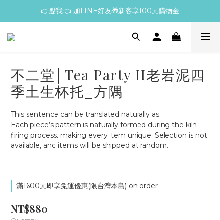
👉點我👈 加LINE好友🎁新客享100元購物金
不二堂│Tea Party II老岩泥四
季土生杯托_方隅
This sentence can be translated naturally as:
Each piece’s pattern is naturally formed during the kiln-
firing process, making every item unique. Selection is not 
available, and items will be shipped at random.
滿1600元即享免運優惠(限台灣本島) on order
NT$880