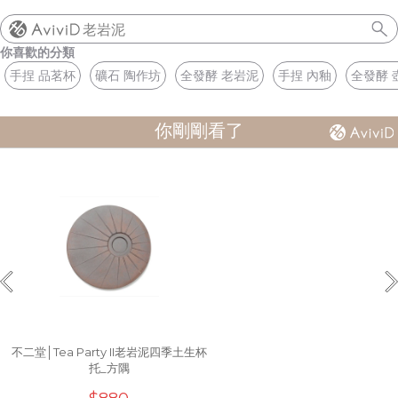
老岩泥
你喜歡的分類
手捏 品茗杯
礦石 陶作坊
全發酵 老岩泥
手捏 內釉
全發酵 
你剛剛看了
不二堂│Tea Party II老岩泥四季土生杯
托_方隅