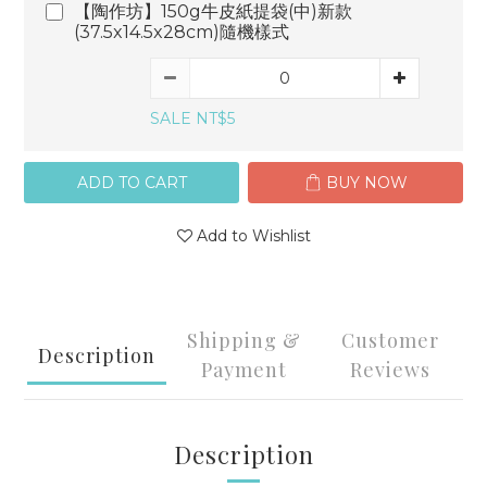
【陶作坊】150g牛皮紙提袋(中)新款
(37.5x14.5x28cm)隨機樣式
SALE NT$5
ADD TO CART
BUY NOW
Add to Wishlist
Shipping &
Customer
Description
Payment
Reviews
Description