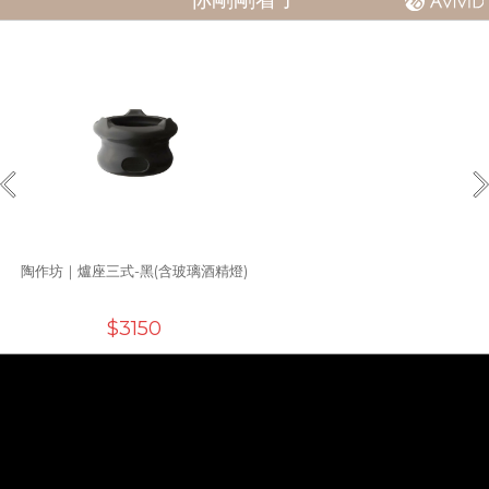
陶作坊｜爐座三式-黑(含玻璃酒精燈)
$3150