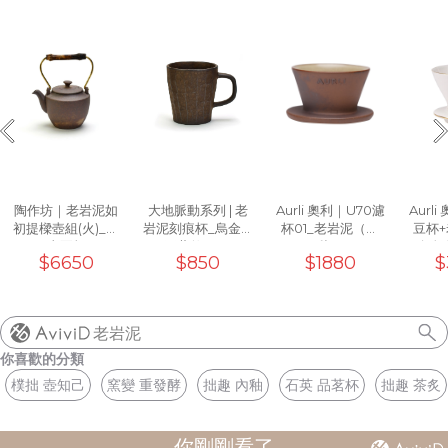
陶作坊｜老岩泥如
大地脈動系列 | 老
Aurli 奧利｜U70濾
Aurl
初提樑壺組(火)_一
岩泥刻痕杯_烏金黑
杯01_老岩泥（上
豆杯
壺兩杯
(工藝款)10oz
釉）
+白色
$6650
$850
$1880
$
濾杯0
老岩泥
你喜歡的分類
樸拙 壺知己
窯變 重發酵
拙趣 內釉
石英 品茗杯
拙趣 茶炙
你剛剛看了