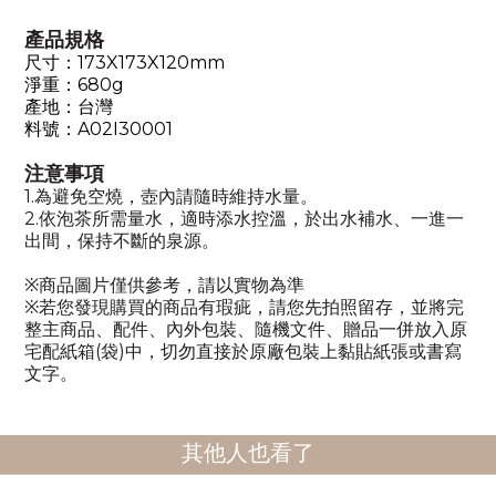
產品規格
尺寸：
173X173X120mm
淨重：
680g
產地：台灣
料號：
A02I30001
注意事項
1.
為避免空燒，壺內請隨時維持水量。
2.
依泡茶所需量水，適時添水控溫，於出水補水、一進一
出間，保持不斷的泉源。
※商品圖片僅供參考，請以實物為準
※若您發現購買的商品有瑕疵，請您先拍照留存，並將完
整主商品、配件、內外包裝、隨機文件、贈品一併放入原
宅配紙箱
(
袋
)
中，切勿直接於原廠包裝上黏貼紙張或書寫
文字。
其他人也看了