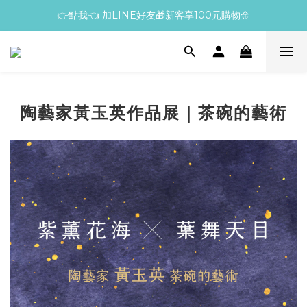
👉點我👈 加LINE好友🎁新客享100元購物金
陶藝家黃玉英作品展｜茶碗的藝術