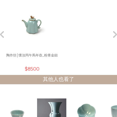
陶作坊│懷汝丙午馬年壺_粉青金鈕
$8500
其他人也看了