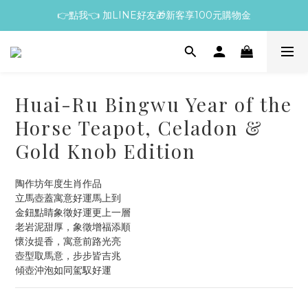
👉點我👈 加LINE好友🎁新客享100元購物金
Huai-Ru Bingwu Year of the
Horse Teapot, Celadon &
Gold Knob Edition
陶作坊年度生肖作品
立馬壺蓋寓意好運馬上到
金鈕點睛象徵好運更上一層
老岩泥甜厚，象徵增福添順
懷汝提香，寓意前路光亮
壺型取馬意，步步皆吉兆
傾壺沖泡如同駕馭好運