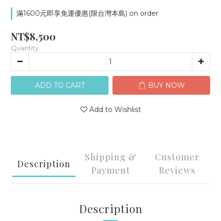
滿1600元即享免運優惠(限台灣本島) on order
NT$8,500
Quantity
ADD TO CART
BUY NOW
Add to Wishlist
Shipping &
Customer
Description
Payment
Reviews
Description