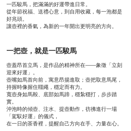
一匹駿馬，把滿滿的好運帶進日常。
從年節祝福、送禮心意，到自用收藏，每一泡都是
好兆頭。
讓壺裡的香氣，為新的一年開出更明亮的方向。
一把壺，就是一匹駿馬
壺蓋昂首立馬，是作品的精神所在——象徵「立刻
迎來好運」。
壺嘴如馬首向前，寓意昂揚進取；壺把取意馬尾，
持握時像握住韁繩，穩定而有力。
寬壺身如馬鞍、底部如馬蹄，穩紮穩打，步步踏
實。
沖泡時的傾壺、注水、提壺動作，彷彿進行一場
「駕馭好運」的儀式，
在一日的茶香裡，提醒自己方向在手、力量在心。