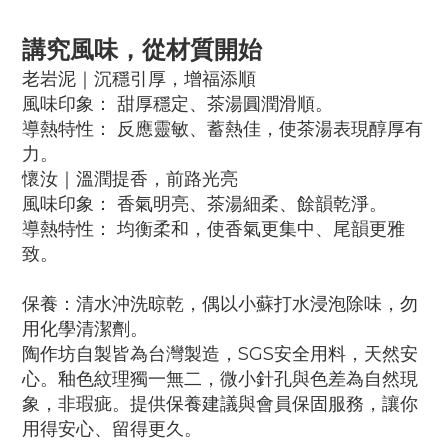
講究風味，從材質開始
老岩泥｜沉穩引厚，增福添順
風味印象： 甜厚穩定、茶湯圓潤滑順。
導熱特性： 反應靈敏、蓄熱佳，使茶湯表現醇厚有
力。
懷汝｜溫潤提香，前路光亮
風味印象： 香氣明亮、茶湯細柔、餘韻乾淨。
導熱特性： 均衡柔和，使香氣更集中、尾韻更雅
致。
保養：清水沖洗晾乾，偶以小蘇打水浸泡除味，勿
用化學清潔劑。
陶作坊自製皆為台灣製造，SGS安全用料，天然安
心。釉色紋理獨一無二，微小針孔與色差為自然現
象，非瑕疵。提供保養建議與會員保固服務，讓你
用得安心、留得更久。