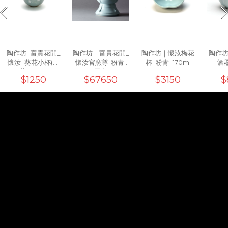
陶作坊│富貴花開_
陶作坊｜富貴花開_
陶作坊｜懷汝梅花
陶作
懷汝_葵花小杯(貼
懷汝官窯尊-粉青/
杯_粉青_170ml
酒
花)_40ml
天青
$1250
$67650
$3150
$