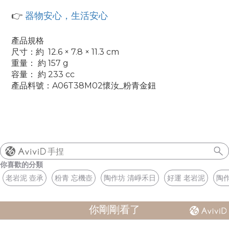
👉
器物安心，生活安心
產品規格
尺寸：
約
12.6 × 7.8 × 11.3 cm
重量： 約 157 g
容量： 約 233 cc
產品料號：A06T38M02懷汝_粉青金鈕
手捏
你喜歡的分類
老岩泥 壺承
粉青 忘機壺
陶作坊 清崢禾日
好運 老岩泥
陶作
你剛剛看了