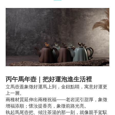
丙午馬年壺｜把好運泡進生活裡
立馬壺蓋象徵好運馬上到，金鈕點睛，寓意好運更
上一層。
兩種材質延伸出兩種祝福——老岩泥引甜厚，象徵
增福添順；懷汝提香亮，象徵前路光亮。
執起馬尾壺把、傾注茶湯的那一刻，就像親手駕馭